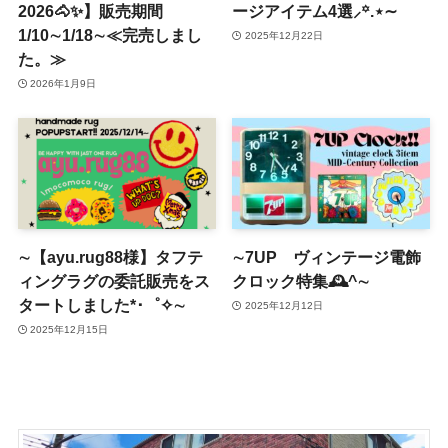
2026🐴✨】販売期間
ージアイテム4選⸝꙳.⋆∼
1/10∼1/18∼≪完売しまし
2025年12月22日
た。≫
2026年1月9日
∼【ayu.rug88様】タフテ
∼7UP ヴィンテージ電飾
ィングラグの委託販売をス
クロック特集🕰^∼
タートしました*･゜✧∼
2025年12月12日
2025年12月15日