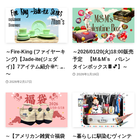
～Fire-King (ファイヤーキ
～2026/01/20(火)18:00販売
ング)【Jade-ite(ジェダ
予定 【M＆M`s バレン
イ)】7アイテム紹介🌞*: .｡.
タインボックス🍫💕】～
～
2026年1月19日
2026年2月17日
∼【アメリカン雑貨☆福袋
∼暮らしに馴染むヴィンテ