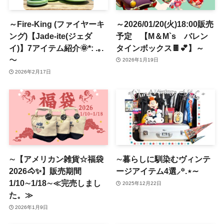
～Fire-King (ファイヤーキ
～2026/01/20(火)18:00販売
ング)【Jade-ite(ジェダ
予定 【M＆M`s バレン
イ)】7アイテム紹介🌞*: .｡.
タインボックス🍫💕】～
～
2026年1月19日
2026年2月17日
∼【アメリカン雑貨☆福袋
∼暮らしに馴染むヴィンテ
2026🐴✨】販売期間
ージアイテム4選⸝꙳.⋆∼
1/10∼1/18∼≪完売しまし
2025年12月22日
た。≫
2026年1月9日