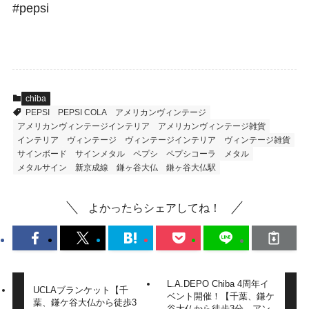
#pepsi
chiba
PEPSI
PEPSI COLA
アメリカンヴィンテージ
アメリカンヴィンテージインテリア
アメリカンヴィンテージ雑貨
インテリア
ヴィンテージ
ヴィンテージインテリア
ヴィンテージ雑貨
サインボード
サインメタル
ペプシ
ペプシコーラ
メタル
メタルサイン
新京成線
鎌ヶ谷大仏
鎌ヶ谷大仏駅
よかったらシェアしてね！
L.A.DEPO Chiba 4周年イ
UCLAブランケット【千
ベント開催！【千葉、鎌ケ
葉、鎌ケ谷大仏から徒歩3
谷大仏から徒歩3分、アン