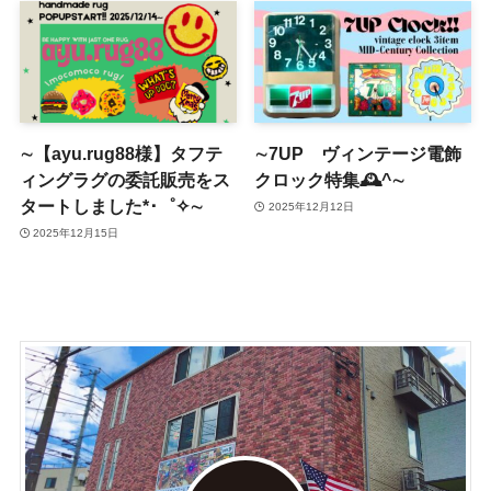
∼【ayu.rug88様】タフテ
∼7UP ヴィンテージ電飾
ィングラグの委託販売をス
クロック特集🕰^∼
タートしました*･゜✧∼
2025年12月12日
2025年12月15日