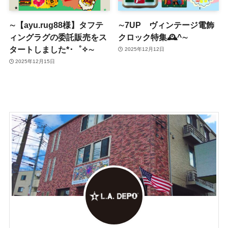
∼【ayu.rug88様】タフテ
∼7UP ヴィンテージ電飾
ィングラグの委託販売をス
クロック特集🕰^∼
タートしました*･゜✧∼
2025年12月12日
2025年12月15日