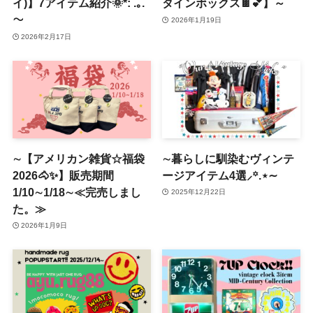
イ)】7アイテム紹介🌞*: .｡.
タインボックス🍫💕】～
～
2026年1月19日
2026年2月17日
∼【アメリカン雑貨☆福袋
∼暮らしに馴染むヴィンテ
2026🐴✨】販売期間
ージアイテム4選⸝꙳.⋆∼
1/10∼1/18∼≪完売しまし
2025年12月22日
た。≫
2026年1月9日