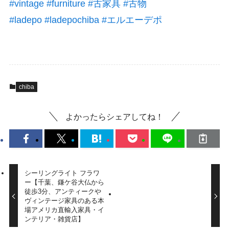
#vintage
#furniture
#古家具
#古物
#ladepo
#ladepochiba
#エルエーデポ
chiba
よかったらシェアしてね！
シーリングライト フラワ
ー【千葉、鎌ケ谷大仏から
徒歩3分、アンティークや
ヴィンテージ家具のある本
場アメリカ直輸入家具・イ
ンテリア・雑貨店】