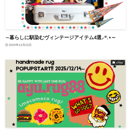
∼暮らしに馴染むヴィンテージアイテム4選⸝꙳.⋆∼
2025年12月22日
chiba