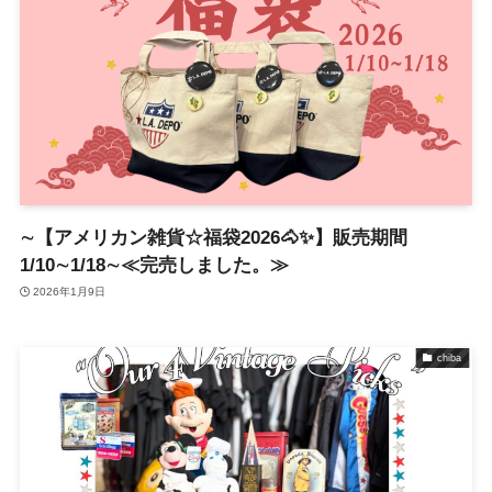
∼【アメリカン雑貨☆福袋2026🐴✨】販売期間
1/10∼1/18∼≪完売しました。≫
2026年1月9日
chiba