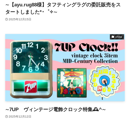
∼【ayu.rug88様】タフティングラグの委託販売をス
タートしました*･゜✧∼
2025年12月15日
chiba
∼7UP ヴィンテージ電飾クロック特集🕰^∼
2025年12月12日