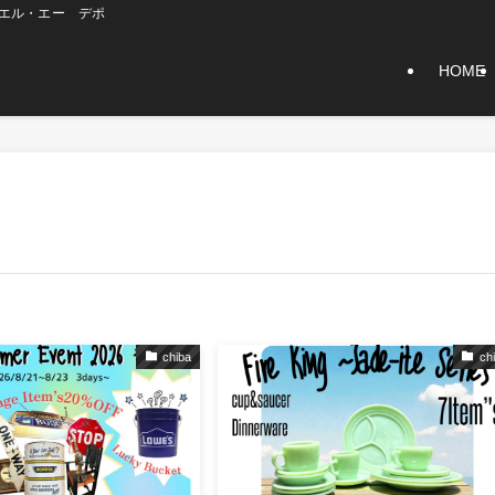
】エル・エー デポ
HOME
chiba
ch