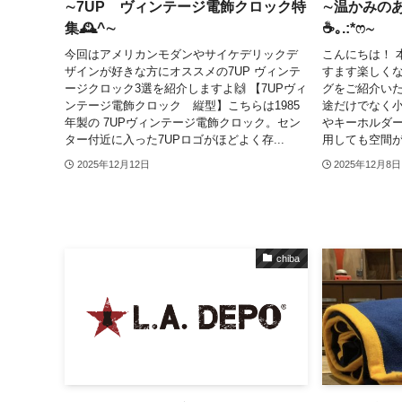
∼7UP ヴィンテージ電飾クロック特
∼温かみの
集🕰^∼
☕｡.:*ෆ∼
今回はアメリカンモダンやサイケデリックデ
こんにちは！ 
ザインが好きな方にオススメの7UP ヴィンテ
すます楽しく
ージクロック3選を紹介しますよ🙌 【7UPヴィ
グをご紹介い
ンテージ電飾クロック 縦型】こちらは1985
途だけでなく
年製の 7UPヴィンテージ電飾クロック。セン
やキーホルダ
ター付近に入った7UPロゴがほどよく存...
用しても空間が
2025年12月12日
2025年12月8日
chiba