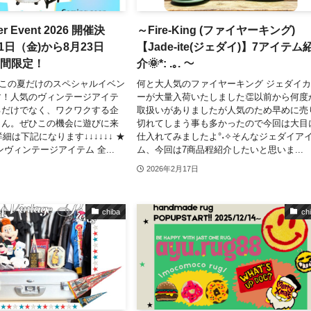
r Event 2026 開催決
～Fire-King (ファイヤーキング)
1日（金)から8月23日
【Jade-ite(ジェダイ)】7アイテム
日間限定！
介🌞*: .｡. ～
Oで、この夏だけのスペシャルイベン
何と大人気のファイヤーキング ジェダイ
す！人気のヴィンテージアイテ
ーが大量入荷いたしました👏以前から何度
るだけでなく、ワクワクする企
取扱いがありましたが人気のため早めに売
さん。ぜひこの機会に遊びに来
切れてしまう事も多かったので今回は大目
細は下記になります↓↓↓↓↓↓ ★
仕入れてみましたよ°˖✧そんなジェダイア
カンヴィンテージアイテム 全...
ム、今回は7商品程紹介したいと思いま...
2026年2月17日
chiba
ch