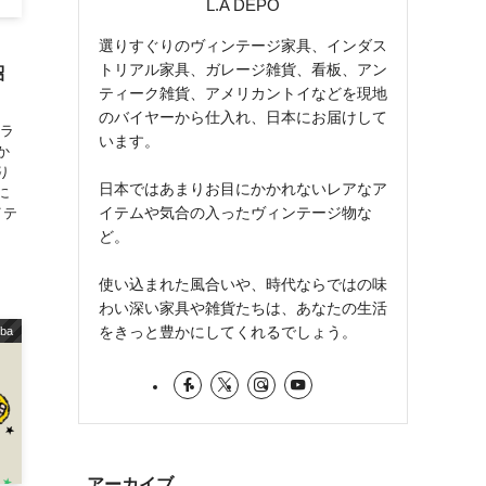
L.A DEPO
選りすぐりのヴィンテージ家具、インダス
トリアル家具、ガレージ雑貨、看板、アン
紹
ティーク雑貨、アメリカントイなどを現地
のバイヤーから仕入れ、日本にお届けして
カラ
います。
か
り
日本ではあまりお目にかかれないレアなア
に
イテムや気合の入ったヴィンテージ物な
イテ
ど。
使い込まれた風合いや、時代ならではの味
わい深い家具や雑貨たちは、あなたの生活
をきっと豊かにしてくれるでしょう。
iba
アーカイブ