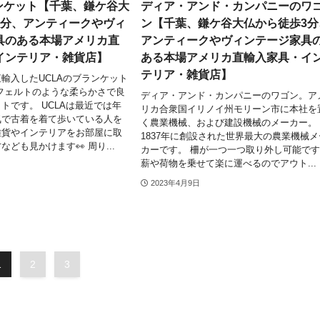
ランケット【千葉、鎌ケ谷大
ディア・アンド・カンパニーのワ
3分、アンティークやヴィ
ン【千葉、鎌ケ谷大仏から徒歩3分
具のある本場アメリカ直
アンティークやヴィンテージ家具
インテリア・雑貨店】
ある本場アメリカ直輸入家具・イ
テリア・雑貨店】
輸入したUCLAのブランケット
フェルトのような柔らかさで良
ディア・アンド・カンパニーのワゴン。ア
トです。 UCLAは最近では年
リカ合衆国イリノイ州モリーン市に本社を
気で古着を着て歩いている人を
く農業機械、および建設機械のメーカー。
雑貨やインテリアをお部屋に取
1837年に創設された世界最大の農業機械メ
ども見かけます👀 周り...
カーです。 柵が一つ一つ取り外し可能で
薪や荷物を乗せて楽に運べるのでアウト...
2023年4月9日
1
2
3