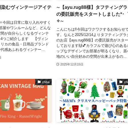
馴染むヴィンテージアイテ
∼【ayu.rug88様】タフティング
の委託販売をスタートしました*･
✧∼
°˖✧今回は日常に取り入れやすく
部屋やワンルームなど、どんな
こんにちは‼今回はワクワクするお知らせ
空間が自分らしくなるヴィンテ
す。なんと2025/12/14よりタフティングラ
を4つご紹介します 【ヴィン
のお店【ayu.rug88様】の委託販売がスタ
メリカの食品・日用品ブランド
しております🙌💕カラフルで遊び心のある
代感あふれるヴィンテー...
ップなデザインでお部屋が明るくなり、居
地のいい自分好みの空間が出来上がるの...
日
2025年12月15日
chiba
ch