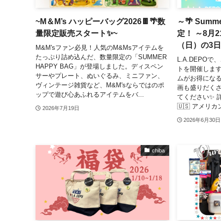
~M＆M’s ハッピーバッグ2026🍫🌴数
～🌴 Summe
量限定販売スタート✨~
定！ ～8月2
（日）の3
M&M'sファン必見！人気のM&Msアイテムを
たっぷり詰め込んだ、数量限定の「SUMMER
L.A.DEP
HAPPY BAG」が登場しました。ディスペン
トを開催しま
サーやプレート、ぬいぐるみ、ミニファン、
ムがお得にな
ヴィンテージ雑貨など、M&M'sならではのポ
画も盛りだく
ップで遊び心あふれるアイテムをバ...
てください✨ 詳
🇺🇸 アメリ
2026年7月19日
2026年6月30日
chiba