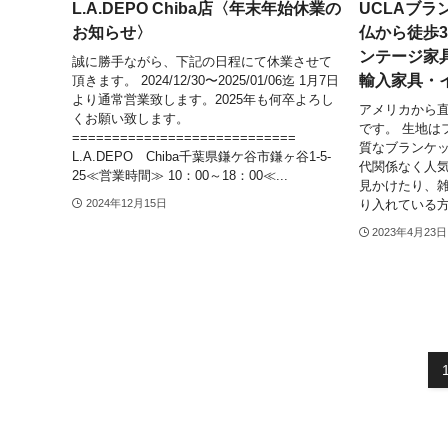
L.A.DEPO Chiba店〈年末年始休業の
UCLAブ
お知らせ〉
仏から徒歩
ンテージ家
誠に勝手ながら、下記の日程にて休業させて
輸入家具・
頂きます。 2024/12/30〜2025/01/06迄 1月7日
より通常営業致します。2025年も何卒よろし
アメリカから直
くお願い致します。
です。 生地は
============================
質なブランケッ
L.A.DEPO Chiba千葉県鎌ケ谷市鎌ヶ谷1-5-
代関係なく人
25≪営業時間≫ 10：00～18：00≪...
見かけたり、
り入れている方な
2024年12月15日
2023年4月23日