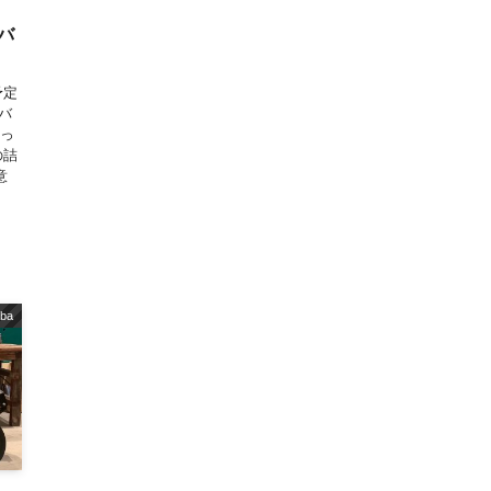
バ
予定
バ
だっ
の詰
意
iba