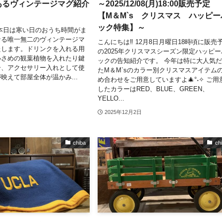
あるヴィンテージマグ紹介
～2025/12/08(月)18:00販売予定
【M＆M`s クリスマス ハッピー
ック特集】～
本日は寒い日のおうち時間がま
なる唯一無二のヴィンテージマ
こんにちは‼ 12月8日月曜日18時頃に販売
たします。ドリンクを入れる用
の2025年クリスマスシーズン限定ハッピー
小さめの観葉植物を入れたり鍵
ックの告知紹介です。 今年は特に大人気
ー、アクセサリー入れとして使
たM＆M`sのカラー別クリスマスアイテム
映えて部屋全体が温かみ...
め合わせをご用意していますよ🎄°˖✧ ご用
したカラーはRED、BLUE、GREEN、
YELLO...
2025年12月2日
chiba
ch