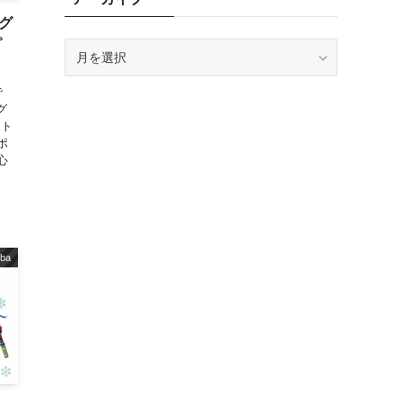
ラグ
゜
ア
ー
カ
で
イ
グ
ブ
ート
ポ
心
iba