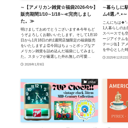
∼【アメリカン雑貨☆福袋2026🐴✨】
∼暮らしに
販売期間1/10∼1/18∼≪完売しまし
ム4選⸝꙳.⋆∼
た。≫
こんにちは🍀
1人暮らしのお
明けましておめでとうございます🎍今年もど
スペースでも
うぞよろしくお願いいたします。そして1月10
ージアイテム
日から1月18日の約1週間店舗限定の福袋販売
テージ缶】ア
をいたしますよ👏今回はちょっとポップなア
を中心とした時
メリカン雑貨を詰め込んだ福袋にしてみまし
た。スタッフが厳選した外れ無しの可愛...
2025年12月22
2026年1月9日
chiba