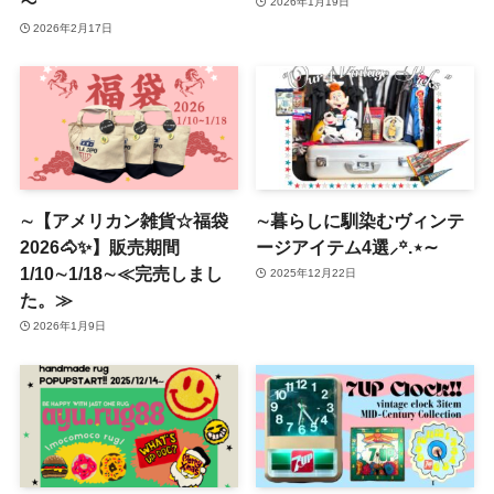
～
2026年1月19日
2026年2月17日
∼【アメリカン雑貨☆福袋
∼暮らしに馴染むヴィンテ
2026🐴✨】販売期間
ージアイテム4選⸝꙳.⋆∼
1/10∼1/18∼≪完売しまし
2025年12月22日
た。≫
2026年1月9日