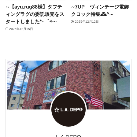
∼【ayu.rug88様】タフテ
∼7UP ヴィンテージ電飾
ィングラグの委託販売をス
クロック特集🕰^∼
タートしました*･゜✧∼
2025年12月12日
2025年12月15日