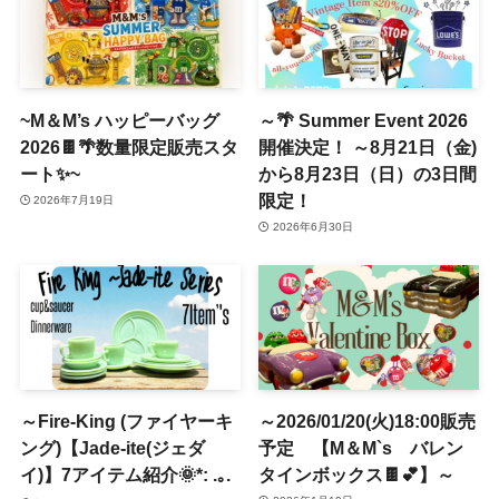
~M＆M’s ハッピーバッグ
～🌴 Summer Event 2026
2026🍫🌴数量限定販売スタ
開催決定！ ～8月21日（金)
ート✨~
から8月23日（日）の3日間
限定！
2026年7月19日
2026年6月30日
～Fire-King (ファイヤーキ
～2026/01/20(火)18:00販売
ング)【Jade-ite(ジェダ
予定 【M＆M`s バレン
イ)】7アイテム紹介🌞*: .｡.
タインボックス🍫💕】～