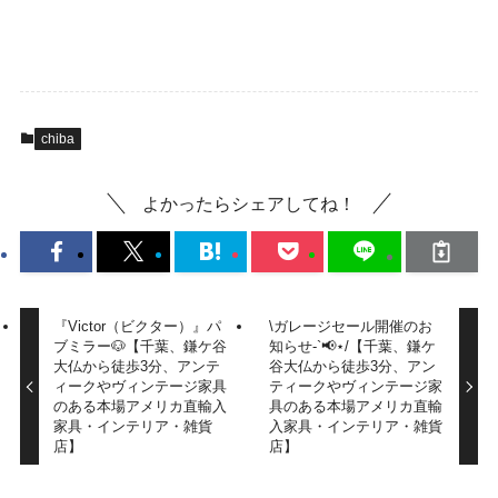
chiba
よかったらシェアしてね！
『Victor（ビクター）』パ
\ガレージセール開催のお
ブミラー🐶【千葉、鎌ケ谷
知らせ-`📢⋆/【千葉、鎌ケ
大仏から徒歩3分、アンテ
谷大仏から徒歩3分、アン
ィークやヴィンテージ家具
ティークやヴィンテージ家
のある本場アメリカ直輸入
具のある本場アメリカ直輸
家具・インテリア・雑貨
入家具・インテリア・雑貨
店】
店】