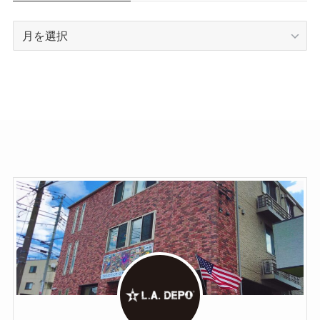
ア
ー
カ
イ
ブ