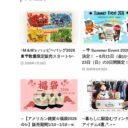
~M＆M’s ハッピーバッグ2026
～🌴 Summer Event 20
🍫🌴数量限定販売スタート✨~
決定！ ～8月21日（金)か
23日（日）の3日間限定
2026年7月19日
2026年6月30日
∼【アメリカン雑貨☆福袋2026
∼暮らしに馴染むヴィン
🐴✨】販売期間1/10∼1/18∼≪
アイテム4選⸝꙳.⋆∼