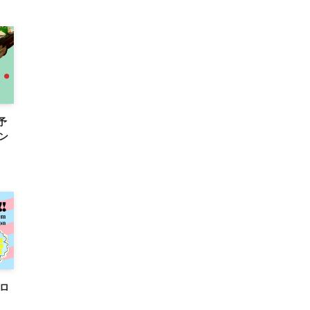
売予
ン
クロ