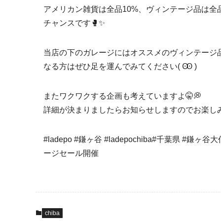
アメリカン雑貨は全品10%、ヴィンテージ品は全
チャンスです🥊✨
当店の下のガレージにはオススメのヴィンテージ
なる方はぜひ足を運んでみてください( Ꙭ )
またワクワクする企画も考えていますよ🤫💭
詳細が決まりましたらお知らせしますのでお楽しみに💁
#ladepo #鎌ヶ谷 #ladepochiba#千葉県 
ージセール開催
chiba