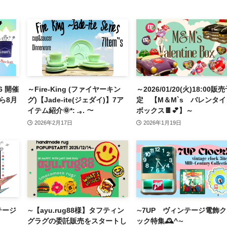
26 開催
～Fire-King (ファイヤーキン
～2026/01/20(火)18:00販
ら8月
グ)【Jade-ite(ジェダイ)】7ア
定 【M＆M`s バレンタイ
！
イテム紹介🌞*: .｡. ～
ボックス🍫💕】～
2026年2月17日
2026年1月19日
テージ
∼【ayu.rug88様】タフティン
∼7UP ヴィンテージ電飾
グラグの委託販売をスタートし
ック特集🕰^∼