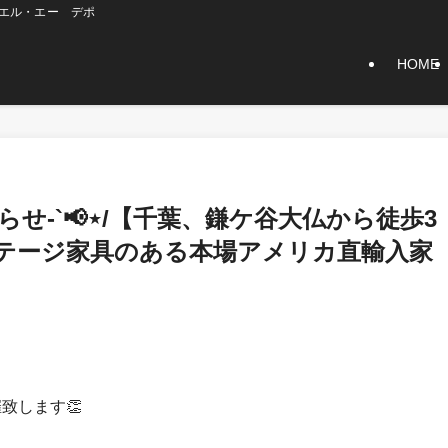
】エル・エー デポ
HOME
せ-`📢⋆/【千葉、鎌ケ谷大仏から徒歩3
テージ家具のある本場アメリカ直輸入家
催致します👏